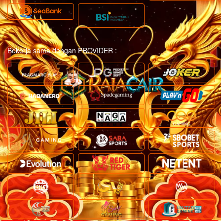
Bekerja sama dengan PROVIDER :