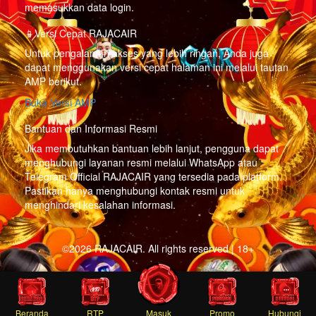
memasukkan data login.
📱Versi Cepat RAJACAIR
Untuk pengalaman akses yang lebih ringan, Anda juga
dapat menggunakan versi cepat halaman ini melalui tautan
AMP berikut.
Buka Versi AMP
Bantuan dan Informasi Resmi
Jika membutuhkan bantuan lebih lanjut, pengguna dapat
menghubungi layanan resmi melalui WhatsApp atau
Telegram Official RAJACAIR yang tersedia pada platform.
Pastikan hanya menghubungi kontak resmi untuk
menghindari kesalahan informasi.
©2026 RAJACAIR. All rights reserved | 18+
Beranda
RTP
Masuk
Promo
Hubungi