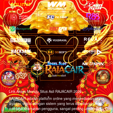
Link Akses Menuju Situs Asli RAJACAIR 2026
RAJACAIR adalah platform online yang menyediakan akses
layanan digital dengan sistem yang terus diperbarui. Untuk
menjaga keamanan pengguna, sangat penting untuk selalu