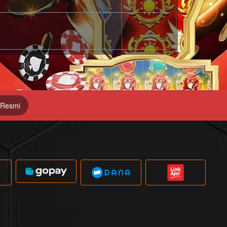
 Resmi