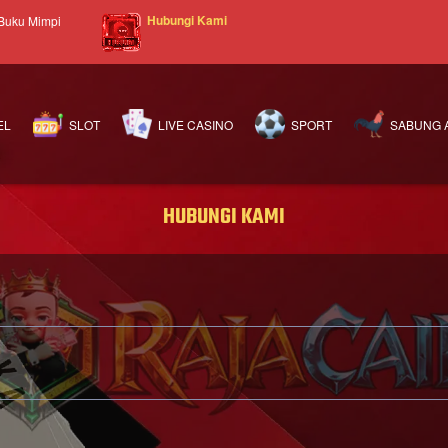
Hubungi Kami
Buku Mimpi
EL
SLOT
LIVE CASINO
SPORT
SABUNG 
HUBUNGI KAMI