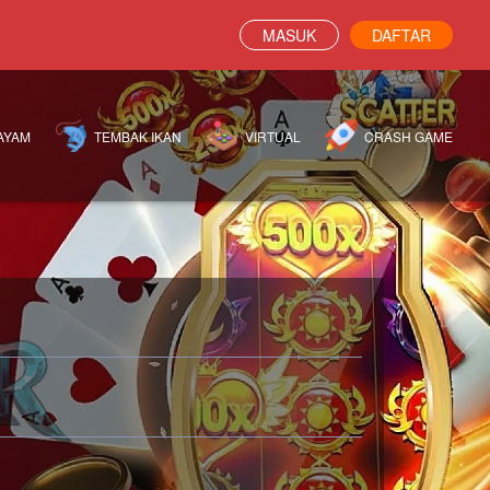
MASUK
DAFTAR
AYAM
TEMBAK IKAN
VIRTUAL
CRASH GAME