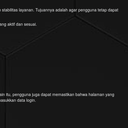
n stabilitas layanan. Tujuannya adalah agar pengguna tetap dapat
ng aktif dan sesuai.
lain itu, pengguna juga dapat memastikan bahwa halaman yang
asukkan data login.