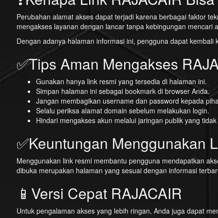
Perubahan alamat akses dapat terjadi karena berbagai faktor tek
mengakses layanan dengan lancar tanpa kebingungan mencari al
Dengan adanya halaman informasi ini, pengguna dapat kembali k
✅Tips Aman Mengakses RAJ
Gunakan hanya link resmi yang tersedia di halaman ini.
Simpan halaman ini sebagai bookmark di browser Anda.
Jangan membagikan username dan password kepada pihak
Selalu periksa alamat domain sebelum melakukan login.
Hindari mengakses akun melalui jaringan publik yang tida
✅Keuntungan Menggunakan L
Menggunakan link resmi membantu pengguna mendapatkan akses ya
dibuka merupakan halaman yang sesuai dengan informasi terbar
📱Versi Cepat RAJACAIR
Untuk pengalaman akses yang lebih ringan, Anda juga dapat men