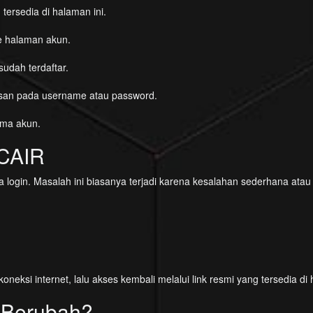
tersedia di halaman ini.
ke halaman akun.
udah terdaftar.
isan pada username atau password.
ama akun.
CAIR
in. Masalah ini biasanya terjadi karena kesalahan sederhana atau ko
eksi internet, lalu akses kembali melalui link resmi yang tersedia di 
 Berubah?