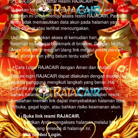
🔗Link Login dan Daftar Resmi RAJACAIR
Gunakan tombol login dan daftar yang tersedia pada
halaman ini untuk menuju akses resmi RAJACAIR. Pastikan
Anda tidak memasukkan data akun pada halaman yang
tidak dikenal atau terlihat mencurigakan.
Untuk memudahkan akses di kemudian hari, simpan
halaman ini sebagai bookmark di browser. Dengan begitu,
Anda tidak perlu mencari ulang link melalui mesin pencari
atau sumber lain yang belum tentu valid.
📌Cara Login RAJACAIR dengan Aman dan Mudah
Proses login RAJACAIR dapat dilakukan dengan mudah
apabila pengguna mengikuti langkah yang benar. Hal
pertama yang perlu diperhatikan adalah memastikan
bahwa halaman yang dibuka berasal dari sumber resmi.
Kesalahan memilih link dapat menyebabkan halaman tidak
terbuka, gagal login, atau bahkan risiko keamanan akun.
Buka link resmi RAJACAIR.
Pastikan Anda mengakses halaman melalui link
resmi yang tersedia di halaman ini.
Klik tombol Login.