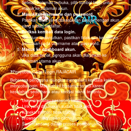
Setelah halaman terbuka, pilih tombol login untuk
masuk ke halaman akun.
Masukkan username dan password.
Pastikan data yang dimasukkan sesuai dengan akun
yang sudah terdaftar.
Periksa kembali data login.
Sebelum melanjutkan, pastikan tidak ada kesalahan
penulisan pada username atau password.
Masuk ke dashboard akun.
Jika data benar, pengguna akan diarahkan ke
halaman utama akun.
❓Penyebab Gagal Login RAJACAIR
Beberapa pengguna mungkin mengalami kendala ketika
mencoba login. Masalah ini biasanya terjadi karena
kesalahan sederhana atau kondisi teknis tertentu.
Username atau password salah.
Link yang digunakan sudah tidak aktif.
Koneksi internet tidak stabil.
Browser menyimpan cache lama.
Sistem sedang dalam proses pembaruan.