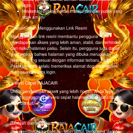
login.
Hindari mengakses akun melalui jaringan publik yang
tidak aman.
✅Keuntungan Menggunakan Link Resmi
Menggunakan link resmi membantu pengguna
mendapatkan akses yang lebih aman, stabil, dan terhindar
dari risiko halaman palsu. Selain itu, pengguna juga dapat
memastikan bahwa halaman yang dibuka merupakan
halaman yang sesuai dengan informasi terbaru. Note:
Pastikan Anda selalu memeriksa alamat domain sebelum
memasukkan data login.
📱Versi Cepat RAJACAIR
Untuk pengalaman akses yang lebih ringan, Anda juga
dapat menggunakan versi cepat halaman ini melalui tautan
AMP berikut.
Buka Versi AMP
Bantuan dan Informasi Resmi
Jika membutuhkan bantuan lebih lanjut, pengguna dapat