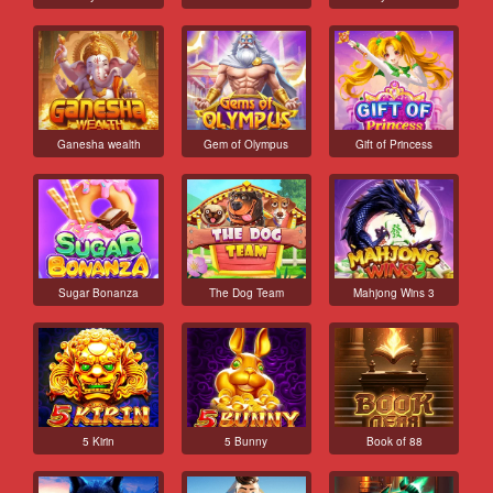
Ganesha wealth
Gem of Olympus
Gift of Princess
Sugar Bonanza
The Dog Team
Mahjong Wins 3
5 Kirin
5 Bunny
Book of 88