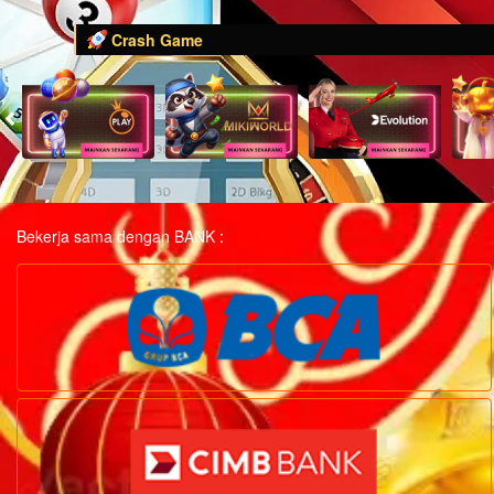
Crash Game
Bekerja sama dengan BANK :