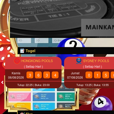
Togel
HONGKONG POOLS
SYDNEY POOLS
( Setiap Hari )
( Setiap Hari )
Kamis
Jumat
3
6
3
4
0
1
5
06/08/2026
07/08/2026
Tutup: 22:25 | Buka: 23:00
Tutup: 13:25 | Buka: 13:55
Slot