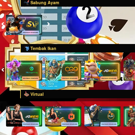
Sabung Ayam
Tembak Ikan
Virtual