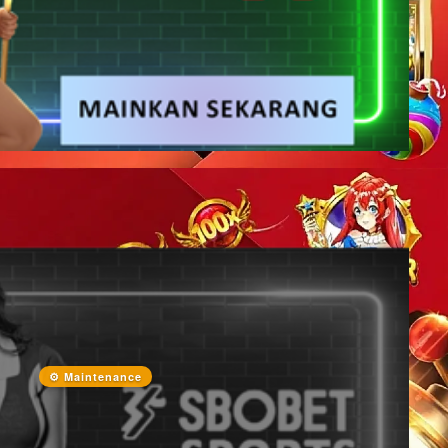
⚙ Maintenance