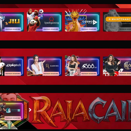
⚙ MAINTENANC