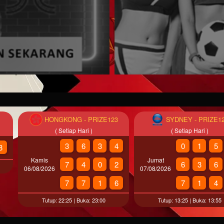
HONGKONG - PRIZE123
SYDNEY - PRIZE1
( Setiap Hari )
( Setiap Hari )
3
6
3
4
0
1
5
8
Kamis
Jumat
7
4
0
2
6
3
6
06/08/2026
07/08/2026
7
7
1
6
7
1
4
Tutup: 22:25 | Buka: 23:00
Tutup: 13:25 | Buka: 13:55