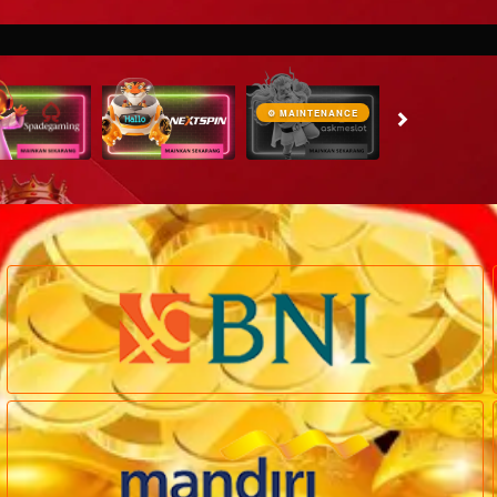
⚙ MAINTENANCE