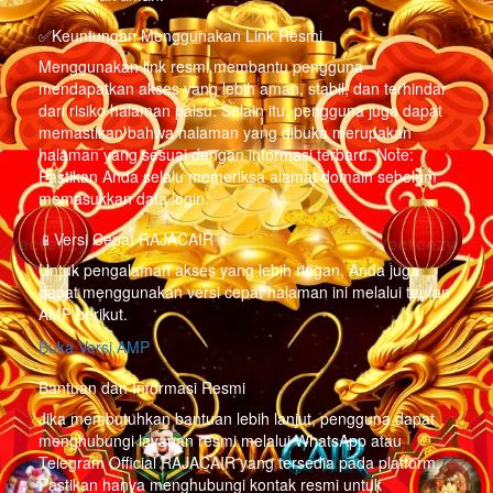
✅Keuntungan Menggunakan Link Resmi
Menggunakan link resmi membantu pengguna
mendapatkan akses yang lebih aman, stabil, dan terhindar
dari risiko halaman palsu. Selain itu, pengguna juga dapat
memastikan bahwa halaman yang dibuka merupakan
halaman yang sesuai dengan informasi terbaru. Note:
Pastikan Anda selalu memeriksa alamat domain sebelum
memasukkan data login.
📱Versi Cepat RAJACAIR
Untuk pengalaman akses yang lebih ringan, Anda juga
dapat menggunakan versi cepat halaman ini melalui tautan
AMP berikut.
Buka Versi AMP
Bantuan dan Informasi Resmi
Jika membutuhkan bantuan lebih lanjut, pengguna dapat
menghubungi layanan resmi melalui WhatsApp atau
Telegram Official RAJACAIR yang tersedia pada platform.
Pastikan hanya menghubungi kontak resmi untuk