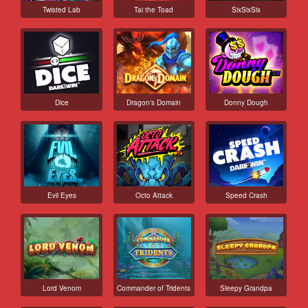
Twisted Lab
Tai the Toad
SixSixSix
Dice
Dragon's Domain
Donny Dough
Evil Eyes
Octo Attack
Speed Crash
Lord Venom
Commander of Tridents
Sleepy Grandpa