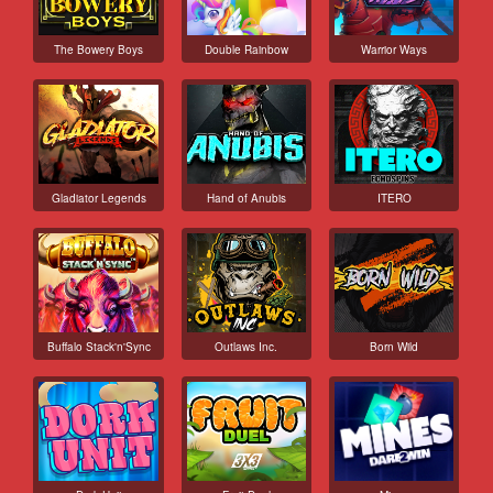
The Bowery Boys
Double Rainbow
Warrior Ways
Gladiator Legends
Hand of Anubis
ITERO
Buffalo Stack'n'Sync
Outlaws Inc.
Born Wild