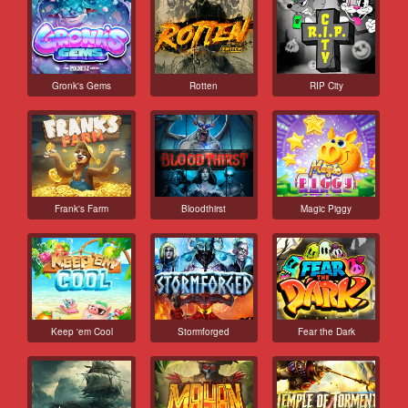
Gronk's Gems
Rotten
RIP City
Frank's Farm
Bloodthirst
Magic Piggy
Keep 'em Cool
Stormforged
Fear the Dark