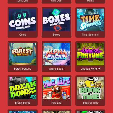
Dork Unit
Fruit Duel
Mines
Coins
Boxes
Time Spinners
Forest Fortune
Alpha Eagle
Undead Fortune
Break Bones
Pug Life
Book of Time