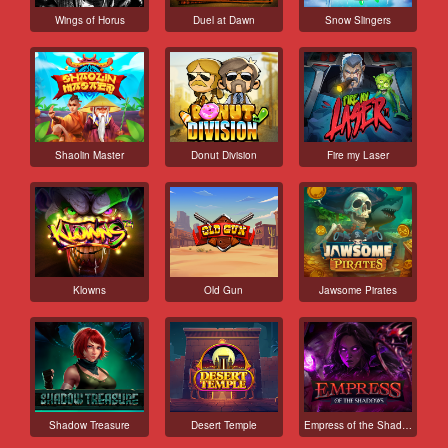
Wings of Horus
Duel at Dawn
Snow Slingers
Shaolin Master
Donut Division
Fire my Laser
Klowns
Old Gun
Jawsome Pirates
Shadow Treasure
Desert Temple
Empress of the Shadows