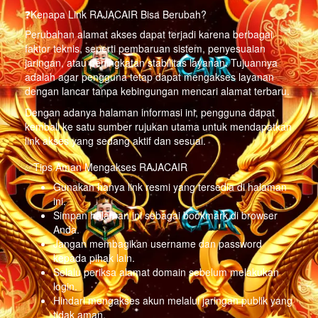
❓Kenapa Link RAJACAIR Bisa Berubah?
Perubahan alamat akses dapat terjadi karena berbagai
faktor teknis, seperti pembaruan sistem, penyesuaian
jaringan, atau peningkatan stabilitas layanan. Tujuannya
adalah agar pengguna tetap dapat mengakses layanan
dengan lancar tanpa kebingungan mencari alamat terbaru.
Dengan adanya halaman informasi ini, pengguna dapat
kembali ke satu sumber rujukan utama untuk mendapatkan
link akses yang sedang aktif dan sesuai.
✅Tips Aman Mengakses RAJACAIR
Gunakan hanya link resmi yang tersedia di halaman
ini.
Simpan halaman ini sebagai bookmark di browser
Anda.
Jangan membagikan username dan password
kepada pihak lain.
Selalu periksa alamat domain sebelum melakukan
login.
Hindari mengakses akun melalui jaringan publik yang
tidak aman.