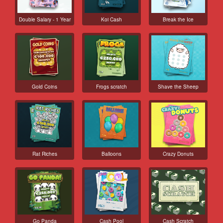
Double Salary - 1 Year
Koi Cash
Break the Ice
Gold Coins
Frogs scratch
Shave the Sheep
Rat Riches
Balloons
Crazy Donuts
Go Panda
Cash Pool
Cash Scratch