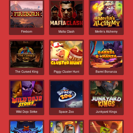
Fireborn
Mafia Clash
Merlin's Alchemy
The Cursed King
Piggy Cluster Hunt
Barrel Bonanza
Wild Dojo Strike
Space Zoo
Junkyard Kings