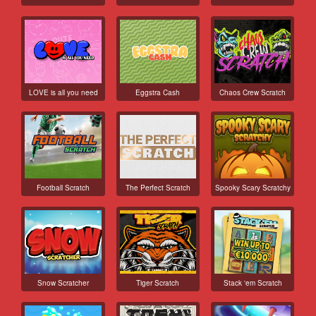
LOVE is all you need
Eggstra Cash
Chaos Crew Scratch
Football Scratch
The Perfect Scratch
Spooky Scary Scratchy
Snow Scratcher
Tiger Scratch
Stack 'em Scratch