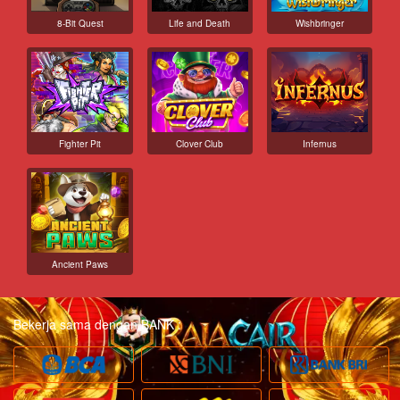
8-Bit Quest
Life and Death
Wishbringer
Fighter Pit
Clover Club
Infernus
Ancient Paws
Bekerja sama dengan BANK :