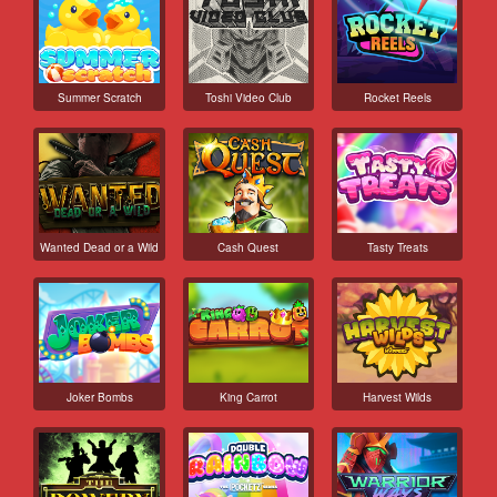
Summer Scratch
Toshi Video Club
Rocket Reels
Wanted Dead or a Wild
Cash Quest
Tasty Treats
Joker Bombs
King Carrot
Harvest Wilds