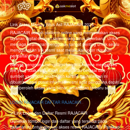
Link Akses Menuju Situs Asli RAJACAIR 2026
RAJACAIR adalah platform online yang menyediakan akses
layanan digital dengan sistem yang terus diperbarui. Untuk
menjaga keamanan pengguna, sangat penting untuk selalu
menggunakan link resmi saat melakukan login maupun
pendaftaran akun.
Banyak pengguna mengalami kendala karena mengakses
link yang tidak valid, salah alamat, atau berasal dari
sumber yang tidak jelas. Oleh karena itu, halaman ini
dibuat sebagai pusat informasi resmi agar pengguna dapat
memperoleh akses yang benar, aman, dan terbaru setiap
saat.
LOGIN RAJACAIR
DAFTAR RAJACAIR
🔗Link Login dan Daftar Resmi RAJACAIR
Gunakan tombol login dan daftar yang tersedia pada
halaman ini untuk menuju akses resmi RAJACAIR. Pastikan