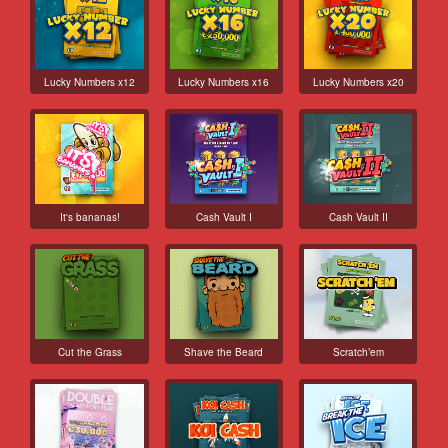
Lucky Numbers x12
Lucky Numbers x16
Lucky Numbers x20
It's bananas!
Cash Vault I
Cash Vault II
Cut the Grass
Shave the Beard
Scratch’em