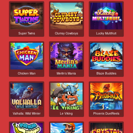
Super Twins
Clumsy Cowboys
Lucky Multifruit
Chicken Man
Merlin's Mania
Blaze Buddies
Valhalla: Wild Winter
Le Viking
Phoenix DuelReels