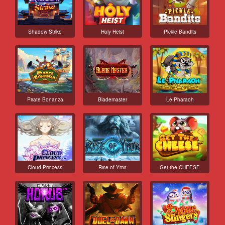
Shadow Strike
Holy Heist
Pickle Bandits
Pirate Bonanza
Blademaster
Le Pharaoh
Cloud Princess
Rise of Ymir
Get the CHEESE