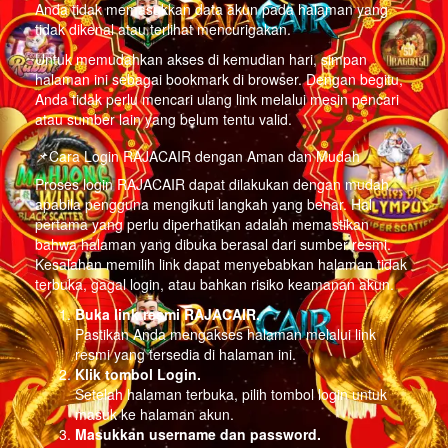
Anda tidak memasukkan data akun pada halaman yang
tidak dikenal atau terlihat mencurigakan.
Untuk memudahkan akses di kemudian hari, simpan
halaman ini sebagai bookmark di browser. Dengan begitu,
Anda tidak perlu mencari ulang link melalui mesin pencari
atau sumber lain yang belum tentu valid.
📌Cara Login RAJACAIR dengan Aman dan Mudah
Proses login RAJACAIR dapat dilakukan dengan mudah
apabila pengguna mengikuti langkah yang benar. Hal
pertama yang perlu diperhatikan adalah memastikan
bahwa halaman yang dibuka berasal dari sumber resmi.
Kesalahan memilih link dapat menyebabkan halaman tidak
terbuka, gagal login, atau bahkan risiko keamanan akun.
Buka link resmi RAJACAIR.
Pastikan Anda mengakses halaman melalui link
resmi yang tersedia di halaman ini.
Klik tombol Login.
Setelah halaman terbuka, pilih tombol login untuk
masuk ke halaman akun.
Masukkan username dan password.