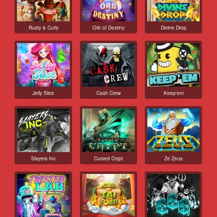
Rusty & Curly
Orb of Destiny
Divine Drop
Jelly Slice
Cash Crew
Keep'em
Slayers Inc
Cursed Crypt
Ze Zeus