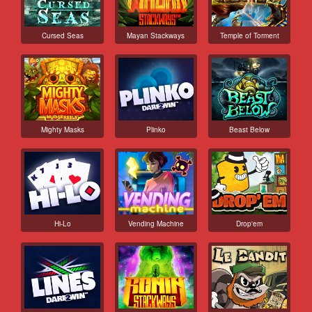
Cursed Seas
Mayan Stackways
Temple of Torment
Mighty Masks
Plinko
Beast Below
Hi-Lo
Vending Machine
Drop'em