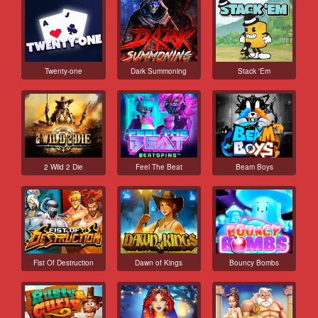
Twenty-one
Dark Summoning
Stack 'Em
2 Wild 2 Die
Feel The Beat
Beam Boys
Fist Of Destruction
Dawn of Kings
Bouncy Bombs