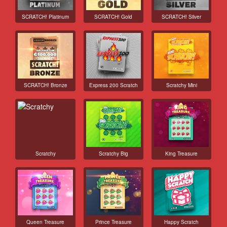
SCRATCH! Platinum
SCRATCH! Gold
SCRATCH! Silver
SCRATCH! Bronze
Express 200 Scratch
Scratchy Mini
Scratchy
Scratchy Big
King Treasure
Queen Treasure
Prince Treasure
Happy Scratch