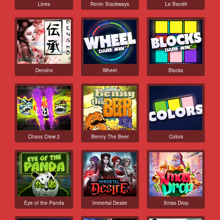
Lines
Ronin Stackways
Le Bandit
Densho
Wheel
Blocks
Chaos Crew 2
Benny The Beer
Colors
Eye of the Panda
Immortal Desire
Xmas Drop