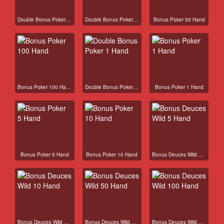
Double Bonus Poker 5 Hand
Double Bonus Poker 10 Hand
Bonus Poker 50 Hand
Bonus Poker 100 Hand
Double Bonus Poker 1 Hand
Bonus Poker 1 Hand
Bonus Poker 5 Hand
Bonus Poker 10 Hand
Bonus Deuces Wild 5 Hand
Bonus Deuces Wild 10 Hand
Bonus Deuces Wild 50 Hand
Bonus Deuces Wild 100 Hand