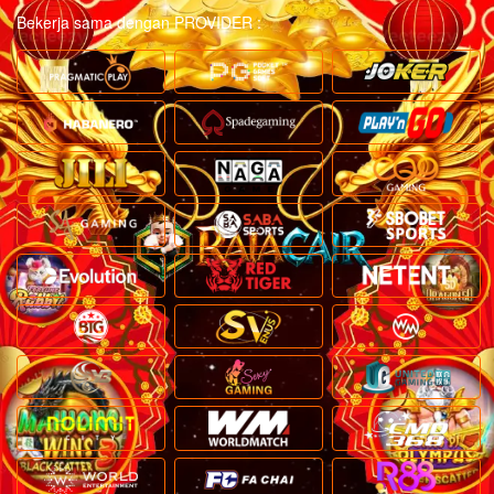
Bekerja sama dengan PROVIDER :