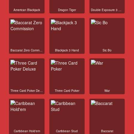
American Blackjack
Dragon Tiger
Double Exposure 3 Hand
Baccarat Zero Commission
Blackjack 3 Hand
Sic Bo
Three Card Poker Deluxe
Three Card Poker
War
Caribbean Hold'em
Caribbean Stud
Baccarat