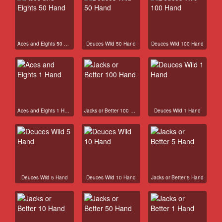
Aces and Eights 50 Hand
Deuces Wild 50 Hand
Deuces Wild 100 Hand
Aces and Eights 1 Hand
Jacks or Better 100 Hand
Deuces Wild 1 Hand
Deuces Wild 5 Hand
Deuces Wild 10 Hand
Jacks or Better 5 Hand