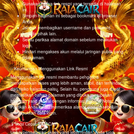
Gunakan hanya link resmi yang tersedia di halaman
ini.
Simpan halaman ini sebagai bookmark di browser
Anda.
Jangan membagikan username dan password
kepada pihak lain.
Selalu periksa alamat domain sebelum melakukan
login.
Hindari mengakses akun melalui jaringan publik yang
tidak aman.
✅Keuntungan Menggunakan Link Resmi
Menggunakan link resmi membantu pengguna
mendapatkan akses yang lebih aman, stabil, dan terhindar
dari risiko halaman palsu. Selain itu, pengguna juga dapat
memastikan bahwa halaman yang dibuka merupakan
halaman yang sesuai dengan informasi terbaru. Note:
Pastikan Anda selalu memeriksa alamat domain sebelum
memasukkan data login.
📱Versi Cepat RAJACAIR
Untuk pengalaman akses yang lebih ringan, Anda juga