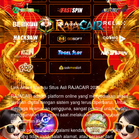
Link Akses Menuju Situs Asli RAJACAIR 2026
RAJACAIR adalah platform online yang menyediakan akses
layanan digital dengan sistem yang terus diperbarui. Untuk
menjaga keamanan pengguna, sangat penting untuk selalu
menggunakan link resmi saat melakukan login maupun
pendaftaran akun.
Banyak pengguna mengalami kendala karena mengakses
link yang tidak valid, salah alamat, atau berasal dari