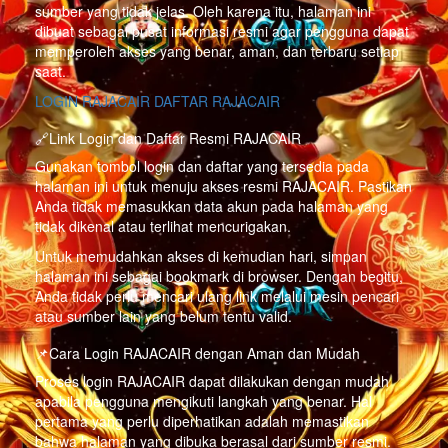
sumber yang tidak jelas. Oleh karena itu, halaman ini
dibuat sebagai pusat informasi resmi agar pengguna dapat
memperoleh akses yang benar, aman, dan terbaru setiap
saat.
LOGIN RAJACAIR
DAFTAR RAJACAIR
🔗Link Login dan Daftar Resmi RAJACAIR
Gunakan tombol login dan daftar yang tersedia pada
halaman ini untuk menuju akses resmi RAJACAIR. Pastikan
Anda tidak memasukkan data akun pada halaman yang
tidak dikenal atau terlihat mencurigakan.
Untuk memudahkan akses di kemudian hari, simpan
halaman ini sebagai bookmark di browser. Dengan begitu,
Anda tidak perlu mencari ulang link melalui mesin pencari
atau sumber lain yang belum tentu valid.
📌Cara Login RAJACAIR dengan Aman dan Mudah
Proses login RAJACAIR dapat dilakukan dengan mudah
apabila pengguna mengikuti langkah yang benar. Hal
pertama yang perlu diperhatikan adalah memastikan
bahwa halaman yang dibuka berasal dari sumber resmi.