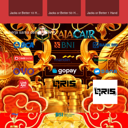
Jacks or Better 10 Hand
Jacks or Better 50 Hand
Jacks or Better 1 Hand
Bekerja sama dengan BANK :