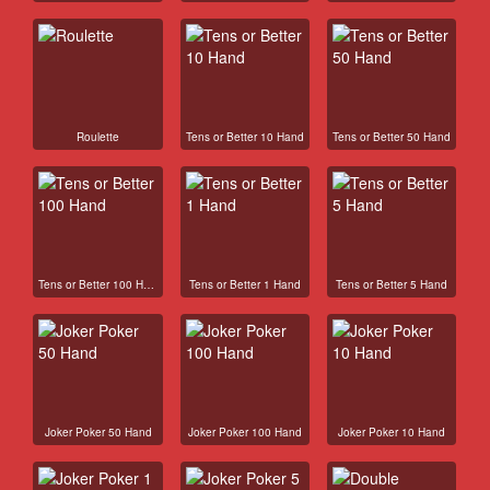
Roulette
Tens or Better 10 Hand
Tens or Better 50 Hand
Tens or Better 100 Hand
Tens or Better 1 Hand
Tens or Better 5 Hand
Joker Poker 50 Hand
Joker Poker 100 Hand
Joker Poker 10 Hand