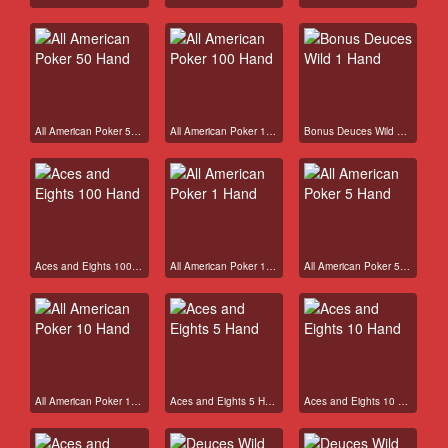
All American Poker 50 Hand
All American Poker 100 Hand
Bonus Deuces Wild 1 Hand
Aces and Eights 100 Hand
All American Poker 1 Hand
All American Poker 5 Hand
All American Poker 10 Hand
Aces and Eights 5 Hand
Aces and Eights 10 Hand