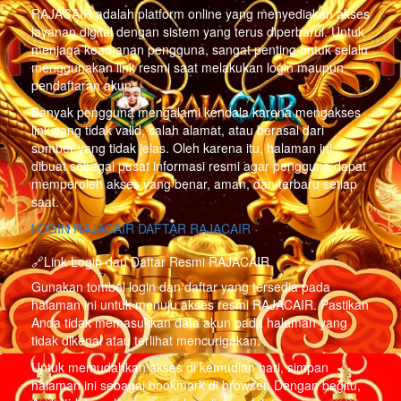
RAJACAIR adalah platform online yang menyediakan akses
layanan digital dengan sistem yang terus diperbarui. Untuk
menjaga keamanan pengguna, sangat penting untuk selalu
menggunakan link resmi saat melakukan login maupun
pendaftaran akun.
Banyak pengguna mengalami kendala karena mengakses
link yang tidak valid, salah alamat, atau berasal dari
sumber yang tidak jelas. Oleh karena itu, halaman ini
dibuat sebagai pusat informasi resmi agar pengguna dapat
memperoleh akses yang benar, aman, dan terbaru setiap
saat.
LOGIN RAJACAIR
DAFTAR RAJACAIR
🔗Link Login dan Daftar Resmi RAJACAIR
Gunakan tombol login dan daftar yang tersedia pada
halaman ini untuk menuju akses resmi RAJACAIR. Pastikan
Anda tidak memasukkan data akun pada halaman yang
tidak dikenal atau terlihat mencurigakan.
Untuk memudahkan akses di kemudian hari, simpan
halaman ini sebagai bookmark di browser. Dengan begitu,