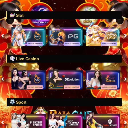
Slot
Live Casino
Sport