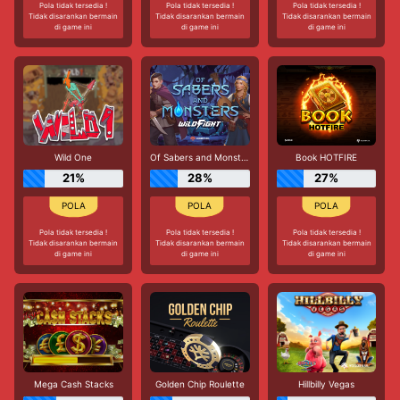
Pola tidak tersedia !
Pola tidak tersedia !
Pola tidak tersedia !
Tidak disarankan bermain
Tidak disarankan bermain
Tidak disarankan bermain
di game ini
di game ini
di game ini
Wild One
Of Sabers and Monsters Wild Fight
Book HOTFIRE
21%
28%
27%
Pola tidak tersedia !
Pola tidak tersedia !
Pola tidak tersedia !
Tidak disarankan bermain
Tidak disarankan bermain
Tidak disarankan bermain
di game ini
di game ini
di game ini
Mega Cash Stacks
Golden Chip Roulette
Hillbilly Vegas