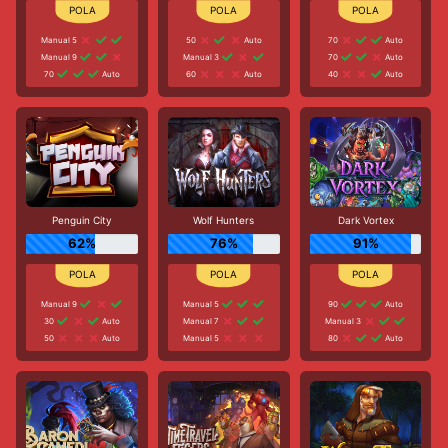
Manual 5
50
Auto
70
Auto
Manual 9
Manual 3
70
Auto
70
Auto
60
Auto
40
Auto
Penguin City
Wolf Hunters
Dark Vortex
62%
76%
91%
Manual 9
Manual 5
90
Auto
30
Auto
Manual 7
Manual 3
50
Auto
Manual 5
80
Auto