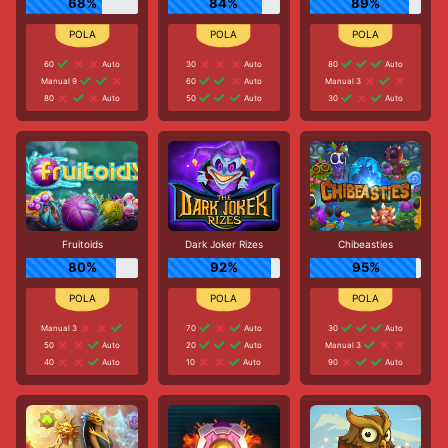
68%
84%
89%
60
Auto
30
Auto
80
Auto
Manual 9
60
Auto
Manual 3
80
Auto
50
Auto
30
Auto
Fruitoids
Dark Joker Rizes
Chibeasties
80%
92%
95%
Manual 3
70
Auto
30
Auto
50
Auto
20
Auto
Manual 3
40
Auto
10
Auto
90
Auto