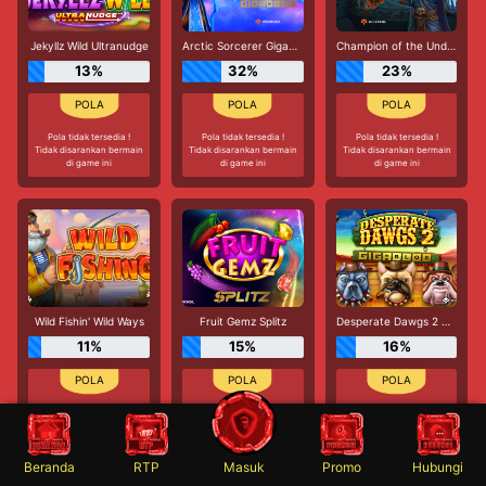
Jekyllz Wild Ultranudge
Arctic Sorcerer Gigablox
Champion of the Underworld Gigablox Wild Fight
13%
32%
23%
Pola tidak tersedia !
Pola tidak tersedia !
Pola tidak tersedia !
Tidak disarankan bermain
Tidak disarankan bermain
Tidak disarankan bermain
di game ini
di game ini
di game ini
Wild Fishin' Wild Ways
Fruit Gemz Splitz
Desperate Dawgs 2 Gigablox
11%
15%
16%
Pola tidak tersedia !
Pola tidak tersedia !
Pola tidak tersedia !
Tidak disarankan bermain
Tidak disarankan bermain
Tidak disarankan bermain
di game ini
di game ini
di game ini
Beranda
RTP
Masuk
Promo
Hubungi