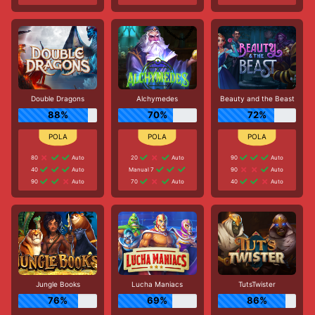
Double Dragons
Alchymedes
Beauty and the Beast
88%
70%
72%
80
Auto
20
Auto
90
Auto
40
Auto
Manual 7
90
Auto
90
Auto
70
Auto
40
Auto
Jungle Books
Lucha Maniacs
TutsTwister
76%
69%
86%