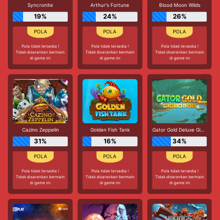
Syncronite
Arthur's Fortune
Blood Moon Wilds
19%
24%
26%
Pola tidak tersedia !
Pola tidak tersedia !
Pola tidak tersedia !
Tidak disarankan bermain
Tidak disarankan bermain
Tidak disarankan bermain
di game ini
di game ini
di game ini
Cazino Zeppelin
Golden Fish Tank
Gator Gold Deluxe Gigablox
31%
16%
34%
Pola tidak tersedia !
Pola tidak tersedia !
Pola tidak tersedia !
Tidak disarankan bermain
Tidak disarankan bermain
Tidak disarankan bermain
di game ini
di game ini
di game ini