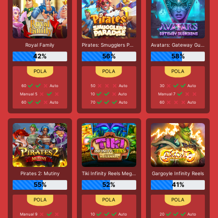
Royal Family
Pirates: Smugglers Paradise
Avatars: Gateway Guardians
42%
56%
58%
60
Auto
50
Auto
30
Auto
Manual 5
10
Auto
Manual 7
60
Auto
70
Auto
60
Auto
Pirates 2: Mutiny
Tiki Infinity Reels Megaways
Gargoyle Infinity Reels
55%
52%
41%
Manual 9
10
Auto
20
Auto