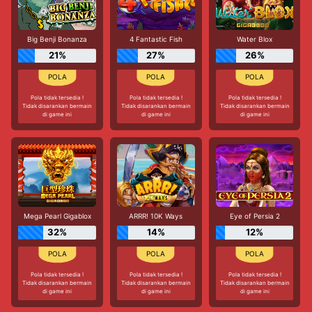
Big Benji Bonanza
4 Fantastic Fish
Water Blox
21%
27%
26%
Pola tidak tersedia !
Pola tidak tersedia !
Pola tidak tersedia !
Tidak disarankan bermain
Tidak disarankan bermain
Tidak disarankan bermain
di game ini
di game ini
di game ini
Mega Pearl Gigablox
ARRR! 10K Ways
Eye of Persia 2
32%
14%
12%
Pola tidak tersedia !
Pola tidak tersedia !
Pola tidak tersedia !
Tidak disarankan bermain
Tidak disarankan bermain
Tidak disarankan bermain
di game ini
di game ini
di game ini