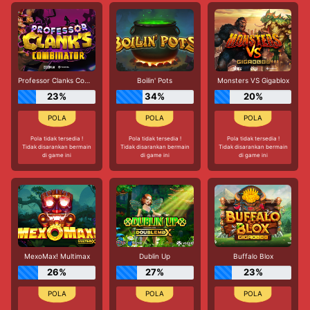
Professor Clanks Combinator
Boilin' Pots
Monsters VS Gigablox
23%
34%
20%
Pola tidak tersedia !
Pola tidak tersedia !
Pola tidak tersedia !
Tidak disarankan bermain
Tidak disarankan bermain
Tidak disarankan bermain
di game ini
di game ini
di game ini
MexoMax! Multimax
Dublin Up
Buffalo Blox
26%
27%
23%