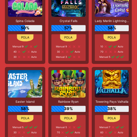
Spina Colada
Crystal Falls
Lady Merlin Lightning Chase
50%
57%
58%
Manual 9
Manual 9
10
Auto
40
Auto
30
Auto
70
Auto
30
Auto
Manual 3
Manual 5
Easter Island
Rainbow Ryan
Towering Pays Valhalla
58%
39%
38%
Manual 5
Manual 5
Manual 7
30
Auto
70
Auto
60
Auto