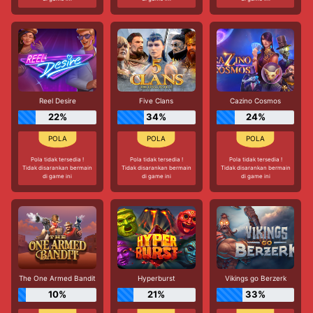
Reel Desire
Five Clans
Cazino Cosmos
22%
34%
24%
Pola tidak tersedia !
Pola tidak tersedia !
Pola tidak tersedia !
Tidak disarankan bermain
Tidak disarankan bermain
Tidak disarankan bermain
di game ini
di game ini
di game ini
The One Armed Bandit
Hyperburst
Vikings go Berzerk
10%
21%
33%