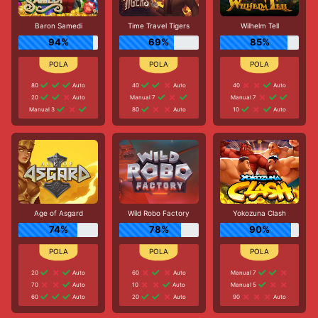
Baron Samedi
Time Travel Tigers
Wilhelm Tell
94%
69%
85%
80
Auto
40
Auto
40
Auto
20
Auto
Manual 7
Manual 7
Manual 3
80
Auto
10
Auto
Age of Asgard
Wild Robo Factory
Yokozuna Clash
74%
78%
90%
20
Auto
60
Auto
Manual 7
70
Auto
10
Auto
Manual 5
60
Auto
20
Auto
90
Auto