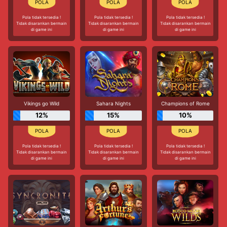
Pola tidak tersedia !
Pola tidak tersedia !
Pola tidak tersedia !
Tidak disarankan bermain
Tidak disarankan bermain
Tidak disarankan bermain
di game ini
di game ini
di game ini
Vikings go Wild
Sahara Nights
Champions of Rome
12%
15%
10%
Pola tidak tersedia !
Pola tidak tersedia !
Pola tidak tersedia !
Tidak disarankan bermain
Tidak disarankan bermain
Tidak disarankan bermain
di game ini
di game ini
di game ini