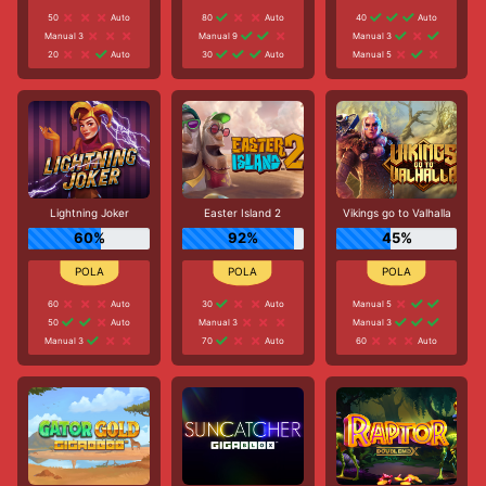
50
Auto
80
Auto
40
Auto
Manual 3
Manual 9
Manual 3
20
Auto
30
Auto
Manual 5
Lightning Joker
Easter Island 2
Vikings go to Valhalla
60%
92%
45%
60
Auto
30
Auto
Manual 5
50
Auto
Manual 3
Manual 3
Manual 3
70
Auto
60
Auto