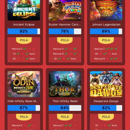
Ancient Eclipse
Buster Hammer Carnival
Johnan Legendarian
92%
78%
89%
Manual 5
Manual 3
Manual 7
70
Auto
Manual 9
60
Auto
60
Auto
30
Auto
Manual 9
Odin Infinity Reels Megaways
Thor Infinity Reels
Desperate Dawgs
87%
64%
82%
Manual 5
Manual 7
30
Auto