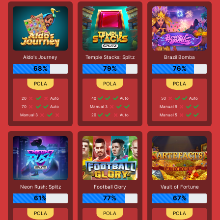
Aldo's Journey
Temple Stacks: Splitz
Brazil Bomba
68%
79%
76%
20
Auto
40
Auto
50
Auto
70
Auto
Manual 3
Manual 9
Manual 3
20
Auto
Manual 5
Neon Rush: Splitz
Football Glory
Vault of Fortune
61%
77%
67%