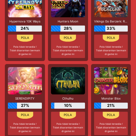
Hypernova 10K Ways
Hunters Moon
Vikings Go Berzerk: Reloaded
24%
28%
33%
Pola tidak tersedia !
Pola tidak tersedia !
Pola tidak tersedia !
Tidak disarankan bermain
Tidak disarankan bermain
Tidak disarankan bermain
di game ini
di game ini
di game ini
SERENDIPITY
Cthulhu
Monster Blox
27%
10%
21%
Pola tidak tersedia !
Pola tidak tersedia !
Pola tidak tersedia !
Tidak disarankan bermain
Tidak disarankan bermain
Tidak disarankan bermain
di game ini
di game ini
di game ini