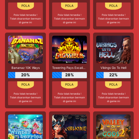
Pola tidak tersedia !
Pola tidak tersedia !
Pola tidak tersedia !
Tidak disarankan bermain
Tidak disarankan bermain
Tidak disarankan bermain
di game ini
di game ini
di game ini
Bananaz 10K Ways
Towering Pays Excalibur
Vikings Go To Hell
20%
28%
22%
Pola tidak tersedia !
Pola tidak tersedia !
Pola tidak tersedia !
Tidak disarankan bermain
Tidak disarankan bermain
Tidak disarankan bermain
di game ini
di game ini
di game ini