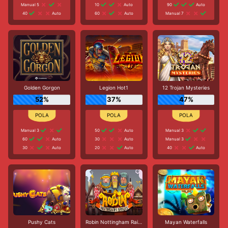
Manual 5
10
Auto
90
Auto
40
Auto
60
Auto
Manual 7
Golden Gorgon
Legion Hot1
12 Trojan Mysteries
52%
37%
47%
Manual 3
50
Auto
Manual 3
60
Auto
30
Auto
Manual 3
30
Auto
20
Auto
40
Auto
Pushy Cats
Robin Nottingham Raiders
Mayan Waterfalls