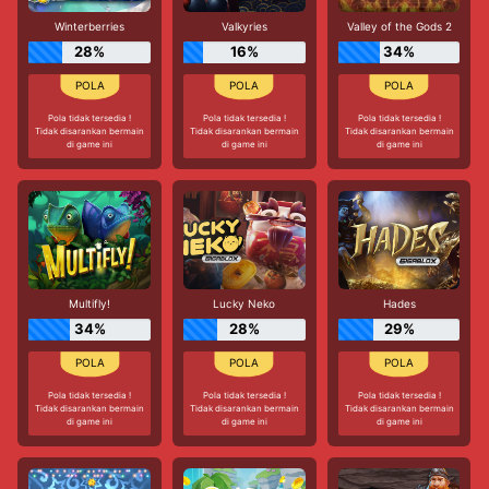
Winterberries
Valkyries
Valley of the Gods 2
28%
16%
34%
Pola tidak tersedia !
Pola tidak tersedia !
Pola tidak tersedia !
Tidak disarankan bermain
Tidak disarankan bermain
Tidak disarankan bermain
di game ini
di game ini
di game ini
Multifly!
Lucky Neko
Hades
34%
28%
29%
Pola tidak tersedia !
Pola tidak tersedia !
Pola tidak tersedia !
Tidak disarankan bermain
Tidak disarankan bermain
Tidak disarankan bermain
di game ini
di game ini
di game ini