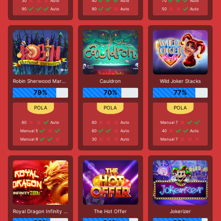
30
Auto
40
Auto
70
Auto
90
Auto
90
Auto
50
Auto
Robin Sherwood Marauders
Cauldron
Wild Joker Stacks
79%
70%
77%
60
Auto
60
Auto
Manual 7
Manual 5
60
Auto
40
Auto
Manual 9
30
Auto
Manual 7
Royal Dragon Infinity Reels
The Hot Offer
Jokerizer