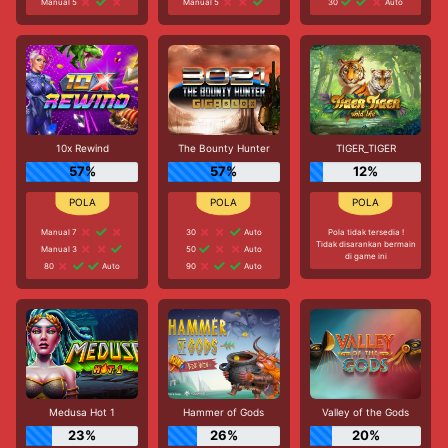
Manual 5
Manual 5
30
Auto
10x Rewind
The Bounty Hunter
TIGER_TIGER
57%
57%
12%
Manual 7
30
Auto
Pola tidak tersedia !
Tidak disarankan bermain
Manual 3
50
Auto
di game ini
80
Auto
90
Auto
Medusa Hot 1
Hammer of Gods
Valley of the Gods
23%
26%
20%