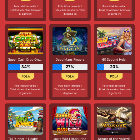
Pola tidak tersedia !
Pola tidak tersedia !
Pola tidak tersedia !
Tidak disarankan bermain
Tidak disarankan bermain
Tidak disarankan bermain
di game ini
di game ini
di game ini
Super Cash Drop Giga Blox
Dead Mans Fingers
60 Second Heist
34%
27%
20%
Pola tidak tersedia !
Pola tidak tersedia !
Pola tidak tersedia !
Tidak disarankan bermain
Tidak disarankan bermain
Tidak disarankan bermain
di game ini
di game ini
di game ini
Tiki Runner 2 DoubleMax
Jokrz Wild UltraNudge
Return of the Valkyrie