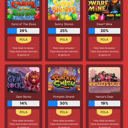
Carol of The Elves
Sunny Shores
Dwarf Mine
29%
25%
20%
Pola tidak tersedia !
Pola tidak tersedia !
Pola tidak tersedia !
Tidak disarankan bermain
Tidak disarankan bermain
Tidak disarankan bermain
di game ini
di game ini
di game ini
Gem Rocks
Pumpkin Smash
Hanzo's Dojo
14%
30%
19%
Pola tidak tersedia !
Pola tidak tersedia !
Pola tidak tersedia !
Tidak disarankan bermain
Tidak disarankan bermain
Tidak disarankan bermain
di game ini
di game ini
di game ini