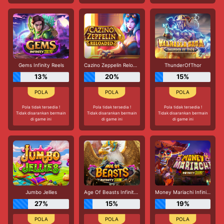
Gems Infinity Reels
Cazino Zeppelin Reloaded
ThunderOfThor
13%
20%
15%
Pola tidak tersedia !
Pola tidak tersedia !
Pola tidak tersedia !
Tidak disarankan bermain
Tidak disarankan bermain
Tidak disarankan bermain
di game ini
di game ini
di game ini
Jumbo Jellies
Age Of Beasts Infinity Reels
Money Mariachi Infinity Reels
27%
15%
19%