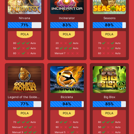
Nirvana
Incinerator
Seasons
71%
83%
89%
80
Auto
20
Auto
70
Auto
50
Auto
60
Auto
70
Auto
60
Auto
Manual 7
60
Auto
Legend of the Golden Monkey
Bicicleta
Big Blox
77%
94%
85%
70
Auto
40
Auto
80
Auto
Manual 7
90
Auto
50
Auto
Manual 3
Manual 5
40
Auto