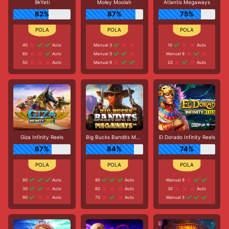
9kYeti
Moley Moolah
Atlantis Megaways
62%
87%
75%
40
Auto
Manual 3
10
Auto
60
Auto
Manual 3
Manual 9
50
Auto
Manual 9
20
Auto
Giza Infinity Reels
Big Bucks Bandits Megaways
El Dorado Infinity Reels
67%
84%
74%
90
Auto
90
Auto
Manual 9
30
Auto
60
Auto
30
Auto
90
Auto
70
Auto
Manual 3