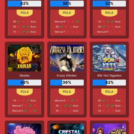
42%
56%
52%
90
Auto
Manual 5
20
Auto
90
Auto
90
Auto
50
Auto
70
Auto
Manual 7
Manual 9
Xibalba
Krazy Klimber
90k Yeti Gigablox
48%
36%
42%
70
Auto
Manual 5
80
Auto
Manual 7
50
Auto
10
Auto
Manual 5
30
Auto
50
Auto