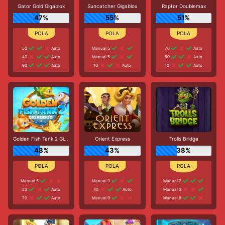
Gator Gold Gigablox
Suncatcher Gigablox
Raptor Doublemax
47%
55%
51%
50
Auto
Manual 5
70
Auto
40
Auto
Manual 5
50
Auto
90
Auto
10
Auto
10
Auto
Golden Fish Tank 2 Gigablox
Orient Express
Trolls Bridge
48%
43%
38%
Manual 5
Manual 3
Manual 7
20
Auto
40
Auto
Manual 3
70
Auto
Manual 9
Manual 9