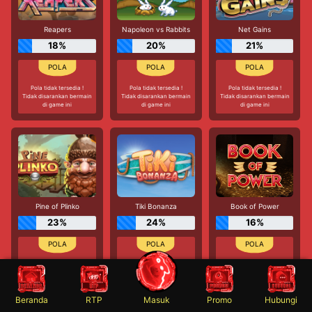
Reapers
Napoleon vs Rabbits
Net Gains
18%
20%
21%
Pola tidak tersedia !
Pola tidak tersedia !
Pola tidak tersedia !
Tidak disarankan bermain
Tidak disarankan bermain
Tidak disarankan bermain
di game ini
di game ini
di game ini
Pine of Plinko
Tiki Bonanza
Book of Power
23%
24%
16%
Pola tidak tersedia !
Pola tidak tersedia !
Pola tidak tersedia !
Tidak disarankan bermain
Tidak disarankan bermain
Tidak disarankan bermain
di game ini
di game ini
di game ini
Beranda
RTP
Masuk
Promo
Hubungi