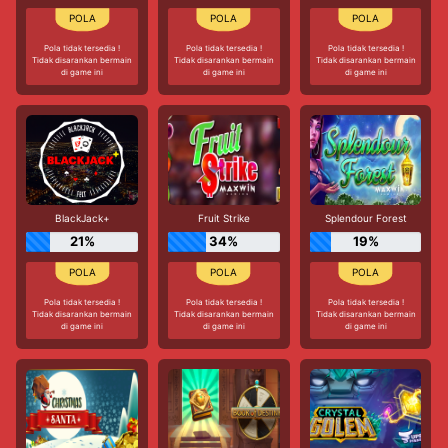
Pola tidak tersedia !
Pola tidak tersedia !
Pola tidak tersedia !
Tidak disarankan bermain
Tidak disarankan bermain
Tidak disarankan bermain
di game ini
di game ini
di game ini
BlackJack+
Fruit Strike
Splendour Forest
21%
34%
19%
Pola tidak tersedia !
Pola tidak tersedia !
Pola tidak tersedia !
Tidak disarankan bermain
Tidak disarankan bermain
Tidak disarankan bermain
di game ini
di game ini
di game ini