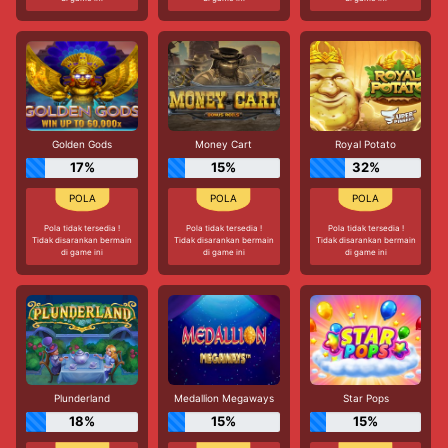
Golden Gods
Money Cart
Royal Potato
17%
15%
32%
Pola tidak tersedia !
Pola tidak tersedia !
Pola tidak tersedia !
Tidak disarankan bermain
Tidak disarankan bermain
Tidak disarankan bermain
di game ini
di game ini
di game ini
Plunderland
Medallion Megaways
Star Pops
18%
15%
15%