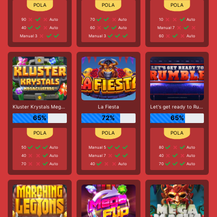
90
Auto
70
Auto
10
Auto
40
Auto
60
Auto
Manual 7
Manual 3
Manual 3
60
Auto
Kluster Krystals Megaclusters
La Fiesta
Let's get ready to Rumble
65%
72%
65%
50
Auto
Manual 5
80
Auto
40
Auto
Manual 7
40
Auto
70
Auto
40
Auto
70
Auto