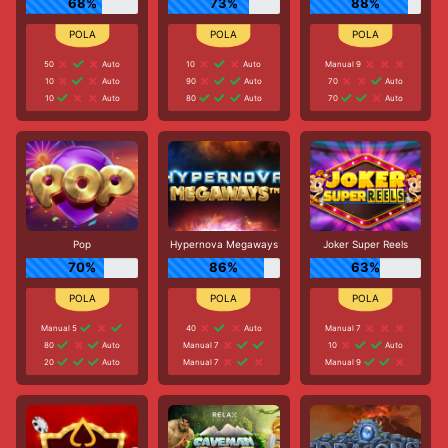
68%
73%
88%
50
Auto
10
Auto
Manual 9
10
Auto
90
Auto
70
Auto
10
Auto
80
Auto
70
Auto
Pop
Hypernova Megaways
Joker Super Reels
70%
86%
63%
Manual 5
40
Auto
Manual 7
80
Auto
Manual 7
10
Auto
20
Auto
Manual 7
Manual 9