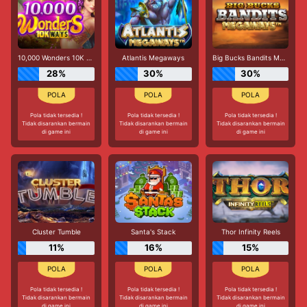
10,000 Wonders 10K Ways
Atlantis Megaways
Big Bucks Bandits Megaways
28%
30%
30%
Pola tidak tersedia !
Pola tidak tersedia !
Pola tidak tersedia !
Tidak disarankan bermain
Tidak disarankan bermain
Tidak disarankan bermain
di game ini
di game ini
di game ini
Cluster Tumble
Santa's Stack
Thor Infinity Reels
11%
16%
15%
Pola tidak tersedia !
Pola tidak tersedia !
Pola tidak tersedia !
Tidak disarankan bermain
Tidak disarankan bermain
Tidak disarankan bermain
di game ini
di game ini
di game ini