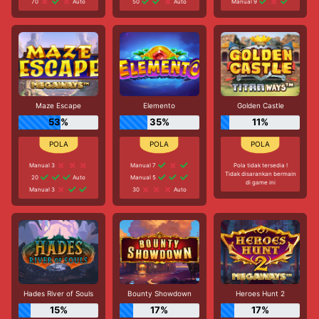
70
Auto
50
Auto
Manual 9
Maze Escape
Elemento
Golden Castle
53%
35%
11%
Manual 3
Manual 7
Pola tidak tersedia !
Tidak disarankan bermain
20
Auto
Manual 5
di game ini
Manual 3
30
Auto
Hades River of Souls
Bounty Showdown
Heroes Hunt 2
15%
17%
17%