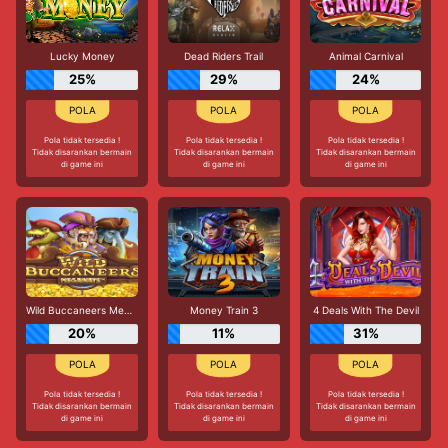
Lucky Money
Dead Riders Trail
Animal Carnival
25%
29%
24%
Pola tidak tersedia !
Pola tidak tersedia !
Pola tidak tersedia !
Tidak disarankan bermain
Tidak disarankan bermain
Tidak disarankan bermain
di game ini
di game ini
di game ini
Wild Buccaneers Megaways
Money Train 3
4 Deals With The Devil
20%
11%
31%
Pola tidak tersedia !
Pola tidak tersedia !
Pola tidak tersedia !
Tidak disarankan bermain
Tidak disarankan bermain
Tidak disarankan bermain
di game ini
di game ini
di game ini