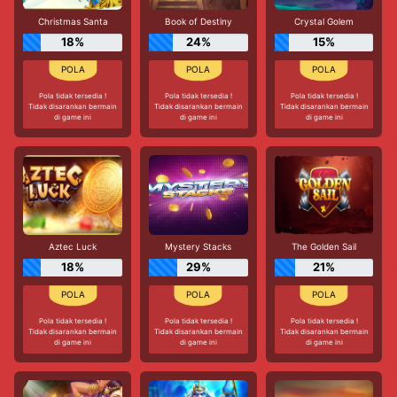
Christmas Santa
Book of Destiny
Crystal Golem
18%
24%
15%
Pola tidak tersedia !
Pola tidak tersedia !
Pola tidak tersedia !
Tidak disarankan bermain
Tidak disarankan bermain
Tidak disarankan bermain
di game ini
di game ini
di game ini
Aztec Luck
Mystery Stacks
The Golden Sail
18%
29%
21%
Pola tidak tersedia !
Pola tidak tersedia !
Pola tidak tersedia !
Tidak disarankan bermain
Tidak disarankan bermain
Tidak disarankan bermain
di game ini
di game ini
di game ini