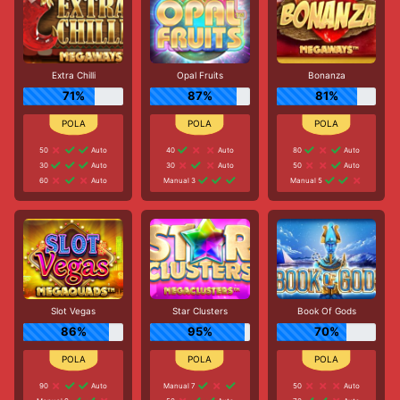
Extra Chilli
Opal Fruits
Bonanza
71%
87%
81%
50
Auto
40
Auto
80
Auto
30
Auto
30
Auto
50
Auto
60
Auto
Manual 3
Manual 5
Slot Vegas
Star Clusters
Book Of Gods
86%
95%
70%
90
Auto
Manual 7
50
Auto