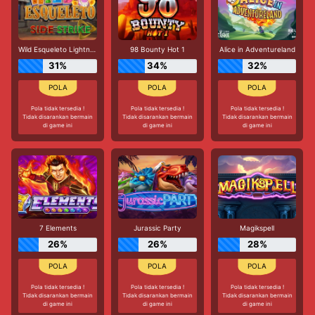
Wild Esqueleto Lightning Chase
98 Bounty Hot 1
Alice in Adventureland
31%
34%
32%
Pola tidak tersedia !
Pola tidak tersedia !
Pola tidak tersedia !
Tidak disarankan bermain
Tidak disarankan bermain
Tidak disarankan bermain
di game ini
di game ini
di game ini
7 Elements
Jurassic Party
Magikspell
26%
26%
28%
Pola tidak tersedia !
Pola tidak tersedia !
Pola tidak tersedia !
Tidak disarankan bermain
Tidak disarankan bermain
Tidak disarankan bermain
di game ini
di game ini
di game ini