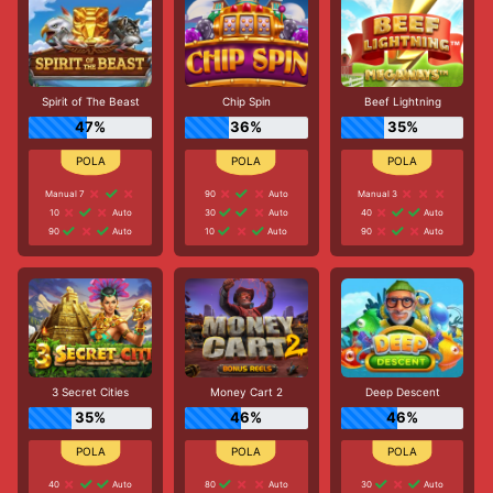
Spirit of The Beast
Chip Spin
Beef Lightning
47%
36%
35%
Manual 7
90
Auto
Manual 3
10
Auto
30
Auto
40
Auto
90
Auto
10
Auto
90
Auto
3 Secret Cities
Money Cart 2
Deep Descent
35%
46%
46%
40
Auto
80
Auto
30
Auto