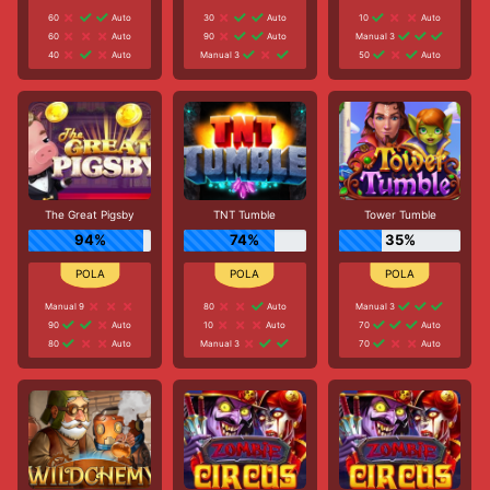
60
Auto
30
Auto
10
Auto
60
Auto
90
Auto
Manual 3
40
Auto
Manual 3
50
Auto
The Great Pigsby
TNT Tumble
Tower Tumble
94%
74%
35%
Manual 9
80
Auto
Manual 3
90
Auto
10
Auto
70
Auto
80
Auto
Manual 3
70
Auto