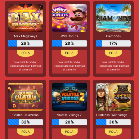
Max Megaways
Wild Donuts
Diamonds
26%
29%
17%
Pola tidak tersedia !
Pola tidak tersedia !
Pola tidak tersedia !
Tidak disarankan bermain
Tidak disarankan bermain
Tidak disarankan bermain
di game ini
di game ini
di game ini
Golden Calaveras
Volatile Vikings 2
Huntress: Wild Vengeance
32%
20%
30%