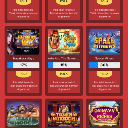
Pola tidak tersedia !
Pola tidak tersedia !
Pola tidak tersedia !
Tidak disarankan bermain
Tidak disarankan bermain
Tidak disarankan bermain
di game ini
di game ini
di game ini
Hazakura Ways
Arto And The Seven Deadly Spins Megaways
Space Miners
17%
15%
30%
Pola tidak tersedia !
Pola tidak tersedia !
Pola tidak tersedia !
Tidak disarankan bermain
Tidak disarankan bermain
Tidak disarankan bermain
di game ini
di game ini
di game ini