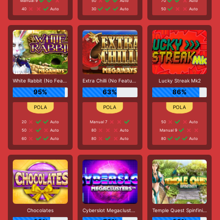
Manual 9
50
Auto
70
Auto
40
Auto
30
Auto
50
Auto
White Rabbit (No Feature Drop)
Extra Chilli (No Feature Drop)
Lucky Streak Mk2
95%
63%
86%
20
Auto
Manual 7
50
Auto
50
Auto
80
Auto
Manual 9
60
Auto
80
Auto
80
Auto
Chocolates
Cyberslot Megaclusters
Temple Quest Spinfinity