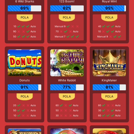
6 Wild Sharks
123 Boom!
Royal Mint
69%
62%
95%
10
Auto
Manual 9
40
Auto
90
Auto
70
Auto
10
Auto
50
Auto
Manual 7
Manual 9
Donuts
White Rabbit
KingMaker
91%
77%
81%
20
Auto
60
Auto
80
Auto
50
Auto
50
Auto
30
Auto
10
Auto
30
Auto
60
Auto