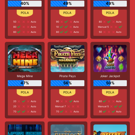
40%
49%
49%
50
Auto
90
Auto
80
Auto
80
Auto
10
Auto
Manual 5
60
Auto
80
Auto
50
Auto
Mega Mine
Pirate Pays
Joker Jackpot
47%
56%
50%
20
Auto
90
Auto
60
Auto
20
Auto
Manual 7
Manual 5
70
Auto
70
Auto
30
Auto