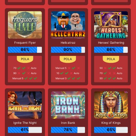
Frequent Flyer
Hellcatraz
Heroes' Gathering
86%
90%
86%
70
Auto
Manual 5
50
Auto
90
Auto
10
Auto
70
Auto
Manual 5
Manual 3
50
Auto
Ignite The Night
Iron Bank
King of Kings
61%
78%
65%