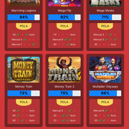
Marching Legions
Mega Flip
Mega Masks
84%
82%
71%
30
Auto
70
Auto
Manual 3
Manual 3
Manual 9
Manual 3
Manual 7
90
Auto
40
Auto
Money Train
Money Train 2
Multiplier Odyssey
73%
75%
86%
40
Auto
Manual 5
Manual 9
60
Auto
30
Auto
60
Auto
60
Auto
20
Auto
30
Auto