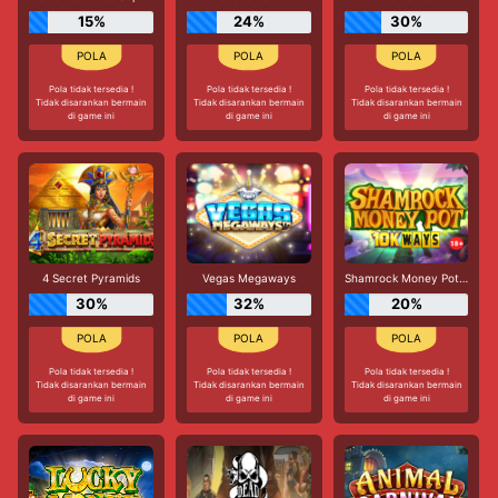
15%
24%
30%
Pola tidak tersedia !
Pola tidak tersedia !
Pola tidak tersedia !
Tidak disarankan bermain
Tidak disarankan bermain
Tidak disarankan bermain
di game ini
di game ini
di game ini
4 Secret Pyramids
Vegas Megaways
Shamrock Money Pot 10K Ways
30%
32%
20%
Pola tidak tersedia !
Pola tidak tersedia !
Pola tidak tersedia !
Tidak disarankan bermain
Tidak disarankan bermain
Tidak disarankan bermain
di game ini
di game ini
di game ini