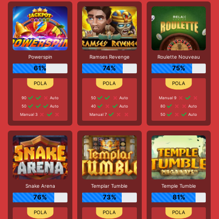
Powerspin
Ramses Revenge
Roulette Nouveau
61%
74%
75%
90
Auto
50
Auto
Manual 9
50
Auto
40
Auto
80
Auto
Manual 3
Manual 7
50
Auto
Snake Arena
Templar Tumble
Temple Tumble
76%
73%
81%