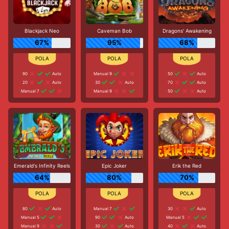
Blackjack Neo
Caveman Bob
Dragons' Awakening
67%
95%
68%
90
Auto
Manual 9
50
Auto
20
Auto
30
Auto
70
Auto
Manual 7
Manual 9
50
Auto
Emerald's Infinity Reels
Epic Joker
Erik the Red
64%
80%
70%
80
Auto
Manual 7
30
Auto
Manual 5
90
Auto
Manual 5
Manual 9
30
Auto
40
Auto