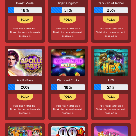
Beast Mode
Tiger Kingdom
Caravan of Riches
18%
31%
25%
Pola tidak tersedia !
Pola tidak tersedia !
Pola tidak tersedia !
Tidak disarankan bermain
Tidak disarankan bermain
Tidak disarankan bermain
di game ini
di game ini
di game ini
Apollo Pays
Diamond Fruits
HEX
20%
18%
21%
Pola tidak tersedia !
Pola tidak tersedia !
Pola tidak tersedia !
Tidak disarankan bermain
Tidak disarankan bermain
Tidak disarankan bermain
di game ini
di game ini
di game ini