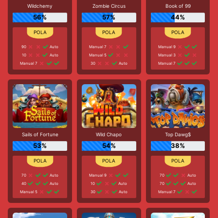
Wildchemy
Zombie Circus
Book of 99
56%
57%
44%
90
Auto
Manual 7
Manual 9
10
Auto
Manual 5
Manual 3
Manual 7
30
Auto
Manual 7
Sails of Fortune
Wild Chapo
Top Dawg$
53%
54%
38%
70
Auto
Manual 9
70
Auto
40
Auto
10
Auto
70
Auto
Manual 5
30
Auto
Manual 7