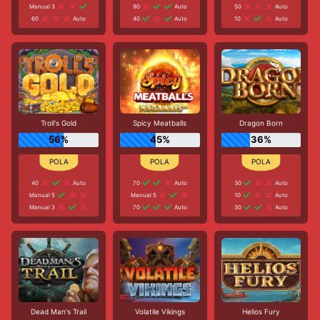
Manual 3
90
Auto
50
Auto
60
Auto
40
Auto
10
Auto
Troll's Gold
Spicy Meatballs
Dragon Born
56%
45%
36%
40
Auto
70
Auto
30
Auto
Manual 5
Manual 5
10
Auto
Manual 3
70
Auto
30
Auto
Dead Man's Trail
Volatile Vikings
Helios Fury