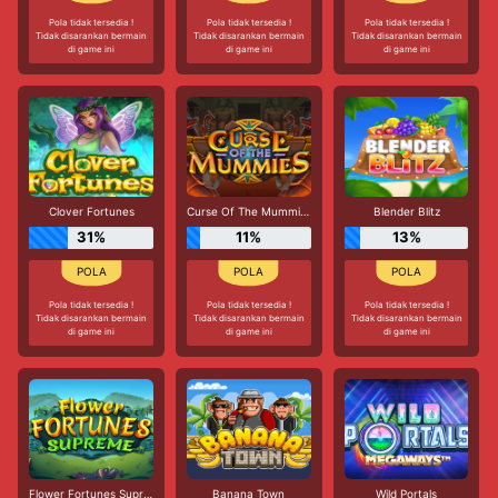
Pola tidak tersedia !
Pola tidak tersedia !
Pola tidak tersedia !
Tidak disarankan bermain
Tidak disarankan bermain
Tidak disarankan bermain
di game ini
di game ini
di game ini
Clover Fortunes
Curse Of The Mummies
Blender Blitz
31%
11%
13%
Pola tidak tersedia !
Pola tidak tersedia !
Pola tidak tersedia !
Tidak disarankan bermain
Tidak disarankan bermain
Tidak disarankan bermain
di game ini
di game ini
di game ini
Flower Fortunes Supreme
Banana Town
Wild Portals