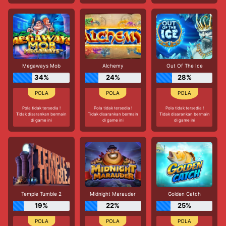
Megaways Mob
Alchemy
Out Of The Ice
34%
24%
28%
Pola tidak tersedia !
Pola tidak tersedia !
Pola tidak tersedia !
Tidak disarankan bermain
Tidak disarankan bermain
Tidak disarankan bermain
di game ini
di game ini
di game ini
Temple Tumble 2
Midnight Marauder
Golden Catch
19%
22%
25%