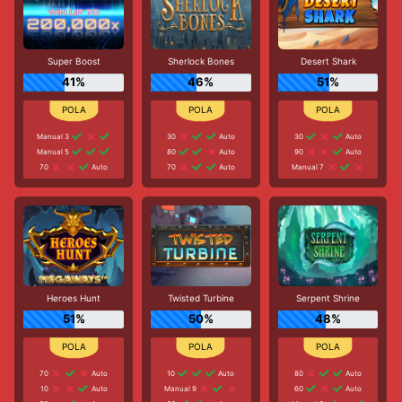
Super Boost
Sherlock Bones
Desert Shark
41%
46%
51%
Manual 3
30
Auto
30
Auto
Manual 5
80
Auto
90
Auto
70
Auto
70
Auto
Manual 7
Heroes Hunt
Twisted Turbine
Serpent Shrine
51%
50%
48%
70
Auto
10
Auto
80
Auto
10
Auto
Manual 9
60
Auto