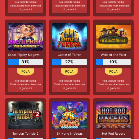
Pola tidak tersedia !
Pola tidak tersedia !
Pola tidak tersedia !
Tidak disarankan bermain
Tidak disarankan bermain
Tidak disarankan bermain
di game ini
di game ini
di game ini
Great Pigsby Megaways
Castle of Terror
Wilds of the West
31%
27%
19%
Pola tidak tersedia !
Pola tidak tersedia !
Pola tidak tersedia !
Tidak disarankan bermain
Tidak disarankan bermain
Tidak disarankan bermain
di game ini
di game ini
di game ini
Templar Tumble 2
9K Kong in Vegas
Hot Rod Racers