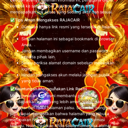
kembali ke satu sumber rujukan utama untuk
mendapatkan link akses yang sedang aktif dan sesuai.
✅Tips Aman Mengakses RAJACAIR
Gunakan hanya link resmi yang tersedia di halaman
ini.
Simpan halaman ini sebagai bookmark di browser
Anda.
Jangan membagikan username dan password
kepada pihak lain.
Selalu periksa alamat domain sebelum melakukan
login.
Hindari mengakses akun melalui jaringan publik
yang tidak aman.
✅Keuntungan Menggunakan Link Resmi
Menggunakan link resmi membantu pengguna
mendapatkan akses yang lebih aman, stabil, dan
terhindar dari risiko halaman palsu. Selain itu, pengguna
juga dapat memastikan bahwa halaman yang dibuka
merupakan halaman yang sesuai dengan informasi
terbaru. Note: Pastikan Anda selalu memeriksa alamat