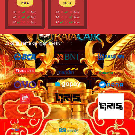
30
Auto
20
Auto
40
Auto
90
Auto
80
Auto
80
Auto
Bekerja sama dengan BANK :