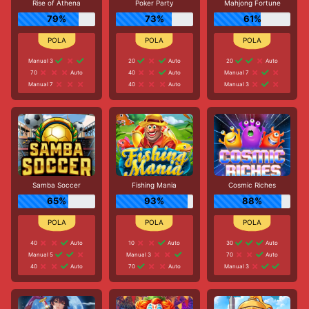
Rise of Athena
Poker Party
Mahjong Fortune
79%
73%
61%
Manual 3
20
Auto
20
Auto
70
Auto
40
Auto
Manual 7
Manual 7
40
Auto
Manual 3
Samba Soccer
Fishing Mania
Cosmic Riches
65%
93%
88%
40
Auto
10
Auto
30
Auto
Manual 5
Manual 3
70
Auto
40
Auto
70
Auto
Manual 3