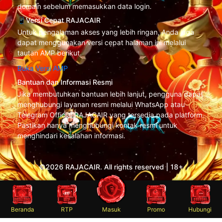
domain sebelum memasukkan data login.
📱Versi Cepat RAJACAIR
Untuk pengalaman akses yang lebih ringan, Anda juga
dapat menggunakan versi cepat halaman ini melalui
tautan AMP berikut.
Buka Versi AMP
Bantuan dan Informasi Resmi
Jika membutuhkan bantuan lebih lanjut, pengguna dapat
menghubungi layanan resmi melalui WhatsApp atau
Telegram Official RAJACAIR yang tersedia pada platform.
Pastikan hanya menghubungi kontak resmi untuk
menghindari kesalahan informasi.
©2026 RAJACAIR. All rights reserved | 18+
Beranda
RTP
Masuk
Promo
Hubungi