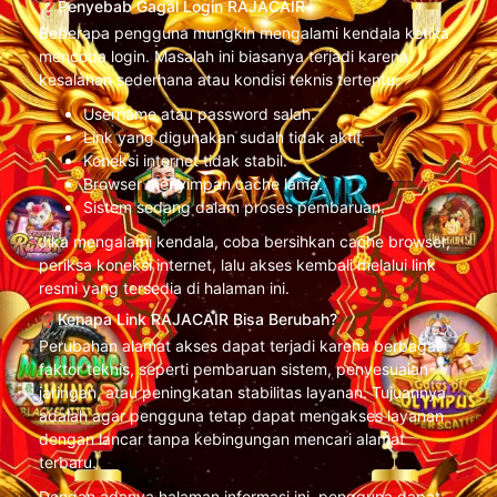
❓Penyebab Gagal Login RAJACAIR
Beberapa pengguna mungkin mengalami kendala ketika
mencoba login. Masalah ini biasanya terjadi karena
kesalahan sederhana atau kondisi teknis tertentu.
Username atau password salah.
Link yang digunakan sudah tidak aktif.
Koneksi internet tidak stabil.
Browser menyimpan cache lama.
Sistem sedang dalam proses pembaruan.
Jika mengalami kendala, coba bersihkan cache browser,
periksa koneksi internet, lalu akses kembali melalui link
resmi yang tersedia di halaman ini.
❓Kenapa Link RAJACAIR Bisa Berubah?
Perubahan alamat akses dapat terjadi karena berbagai
faktor teknis, seperti pembaruan sistem, penyesuaian
jaringan, atau peningkatan stabilitas layanan. Tujuannya
adalah agar pengguna tetap dapat mengakses layanan
dengan lancar tanpa kebingungan mencari alamat
terbaru.
Dengan adanya halaman informasi ini, pengguna dapat