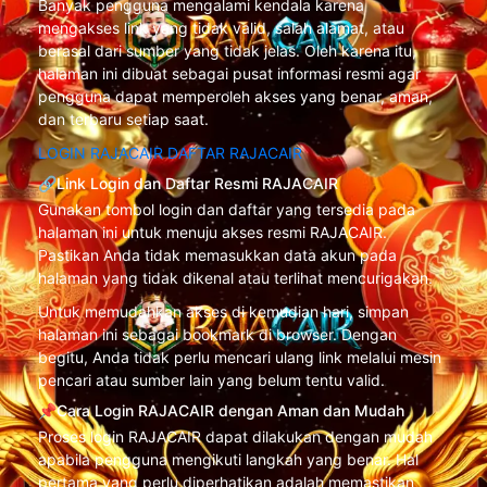
Banyak pengguna mengalami kendala karena
mengakses link yang tidak valid, salah alamat, atau
berasal dari sumber yang tidak jelas. Oleh karena itu,
halaman ini dibuat sebagai pusat informasi resmi agar
pengguna dapat memperoleh akses yang benar, aman,
dan terbaru setiap saat.
LOGIN RAJACAIR
DAFTAR RAJACAIR
🔗Link Login dan Daftar Resmi RAJACAIR
Gunakan tombol login dan daftar yang tersedia pada
halaman ini untuk menuju akses resmi RAJACAIR.
Pastikan Anda tidak memasukkan data akun pada
halaman yang tidak dikenal atau terlihat mencurigakan.
Untuk memudahkan akses di kemudian hari, simpan
halaman ini sebagai bookmark di browser. Dengan
begitu, Anda tidak perlu mencari ulang link melalui mesin
pencari atau sumber lain yang belum tentu valid.
📌Cara Login RAJACAIR dengan Aman dan Mudah
Proses login RAJACAIR dapat dilakukan dengan mudah
apabila pengguna mengikuti langkah yang benar. Hal
pertama yang perlu diperhatikan adalah memastikan