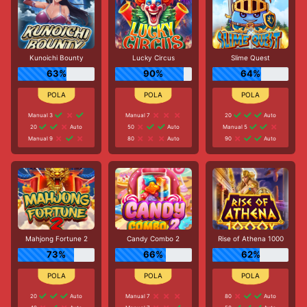
Kunoichi Bounty
Lucky Circus
Slime Quest
63%
90%
64%
Manual 3
Manual 7
20
Auto
20
Auto
50
Auto
Manual 5
Manual 9
80
Auto
90
Auto
Mahjong Fortune 2
Candy Combo 2
Rise of Athena 1000
73%
66%
62%
20
Auto
Manual 7
80
Auto