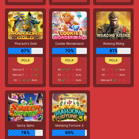
Pharaoh's Gold
Cookie Wonderland
Wukong Rising
67%
70%
61%
Manual 5
40
Auto
50
Auto
Manual 7
20
Auto
40
Auto
20
Auto
70
Auto
Manual 3
Santa Spins
Mahjong Fortune 3
78%
95%