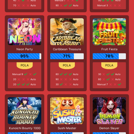
40
Auto
Manual 7
50
Auto
70
Auto
90
Auto
Manual 3
Neon Party
Caribbean Treasure
Fruit Fiesta
95%
71%
78%
Manual 9
80
Auto
30
Auto
20
Auto
90
Auto
80
Auto
20
Auto
30
Auto
Manual 7
Kunoichi Bounty 1000
Sushi Master
Demon Slayer