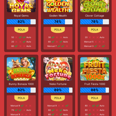
Royal Gems
Godlen Wealth
Clover Cottage
82%
74%
78%
50
Auto
30
Auto
20
Auto
20
Auto
60
Auto
Manual 5
60
Auto
Manual 7
Manual 3
Bunny Bonaza 1000
Neko Fortune
Fruit Fiesta 1000
82%
89%
88%
Manual 9
Manual 9
80
Auto
70
Auto
60
Auto
80
Auto
Manual 9
80
Auto
30
Auto