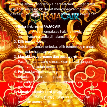
bahwa halaman yang dibuka berasal dari sumber resmi.
Kesalahan memilih link dapat menyebabkan halaman
tidak terbuka, gagal login, atau bahkan risiko keamanan
akun.
Buka link resmi RAJACAIR.
Pastikan Anda mengakses halaman melalui link
resmi yang tersedia di halaman ini.
Klik tombol Login.
Setelah halaman terbuka, pilih tombol login untuk
masuk ke halaman akun.
Masukkan username dan password.
Pastikan data yang dimasukkan sesuai dengan
akun yang sudah terdaftar.
Periksa kembali data login.
Sebelum melanjutkan, pastikan tidak ada
kesalahan penulisan pada username atau
password.
Masuk ke dashboard akun.
Jika data benar, pengguna akan diarahkan ke
halaman utama akun.