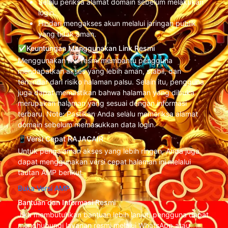
Selalu periksa alamat domain sebelum melakukan
login.
Hindari mengakses akun melalui jaringan publik
yang tidak aman.
✅Keuntungan Menggunakan Link Resmi
Menggunakan link resmi membantu pengguna
mendapatkan akses yang lebih aman, stabil, dan
terhindar dari risiko halaman palsu. Selain itu, pengguna
juga dapat memastikan bahwa halaman yang dibuka
merupakan halaman yang sesuai dengan informasi
terbaru. Note: Pastikan Anda selalu memeriksa alamat
domain sebelum memasukkan data login.
📱Versi Cepat RAJACAIR
Untuk pengalaman akses yang lebih ringan, Anda juga
dapat menggunakan versi cepat halaman ini melalui
tautan AMP berikut.
Buka Versi AMP
Bantuan dan Informasi Resmi
Jika membutuhkan bantuan lebih lanjut, pengguna dapat
menghubungi layanan resmi melalui WhatsApp atau